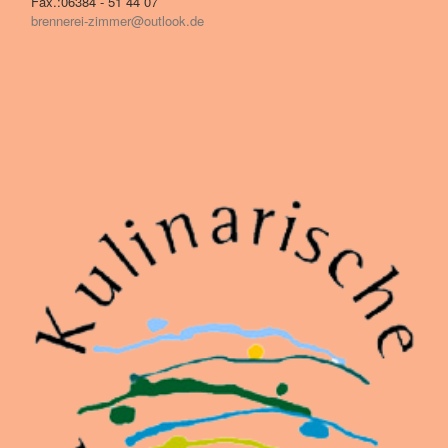
Fax.:06384 - 51 44 07
brennerei-zimmer@outlook.de