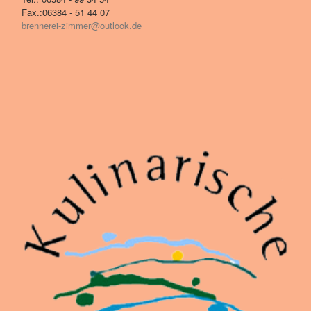
Fax.:06384 - 51 44 07
brennerei-zimmer@outlook.de